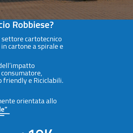
icio Robbiese?
 settore cartotecnico
in cartone a spirale e
dell’impatto
el consumatore,
riendly e Riciclabili.
mente orientata allo
le”