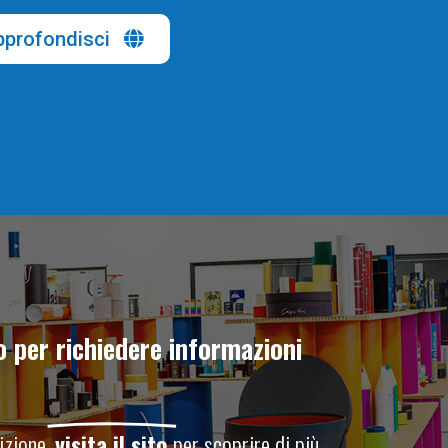
profondisci
o per richiedere informazioni
zione,
visita il sito
per scoprire di più.