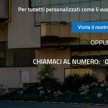
Per
tub
et
ti
personal
izz
ati
come
li
v
u
Visita il nostr
OPPU
CHIAMACI AL NUMERO: