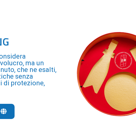
NG
considera
nvolucro, ma un
uto, che ne esalti,
stiche senza
 di protezione,