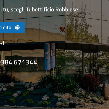
o
i
tu
,
s
ce
g
li
Tub
ett
ifi
cio Robbiese
!
o sito
RE
0384 671344