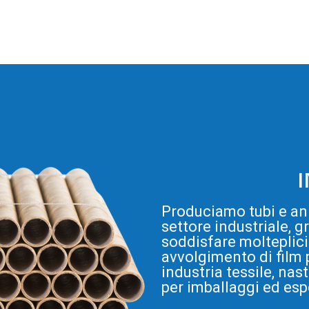
Produciamo tubi e ani
settore industriale, g
soddisfare molteplici 
avvolgimento di film p
industria tessile, nast
per imballaggi ed esp