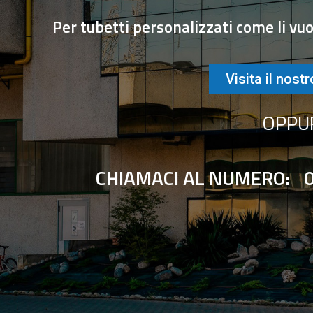
Per
tub
et
ti
personal
izz
ati
come
li
v
u
Visita il nostr
OPPU
CHIAMACI AL NUMERO: