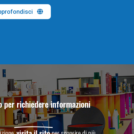
profondisci
o per richiedere informazioni
zione,
visita il sito
per scoprire di più.