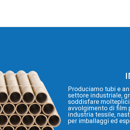
Produciamo tubi e ani
settore industriale, g
soddisfare molteplici 
avvolgimento di film p
industria tessile, nast
per imballaggi ed esp